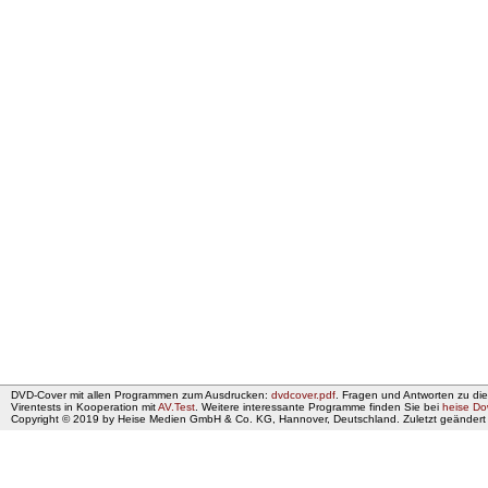
DVD-Cover mit allen Programmen zum Ausdrucken:
dvdcover.pdf
. Fragen und Antworten zu di
Virentests in Kooperation mit
AV.Test
. Weitere interessante Programme finden Sie bei
heise D
Copyright © 2019 by Heise Medien GmbH & Co. KG, Hannover, Deutschland. Zuletzt geänder