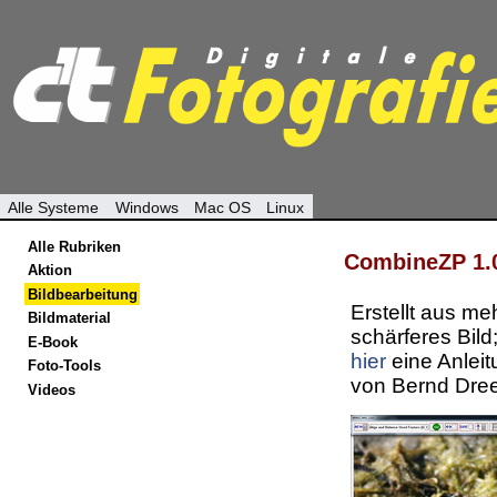
Alle Systeme
Windows
Mac OS
Linux
Alle Rubriken
CombineZP 1.
Aktion
Bildbearbeitung
Erstellt aus m
Bildmaterial
schärferes Bild
E-Book
hier
eine Anlei
Foto-Tools
von Bernd Dre
Videos